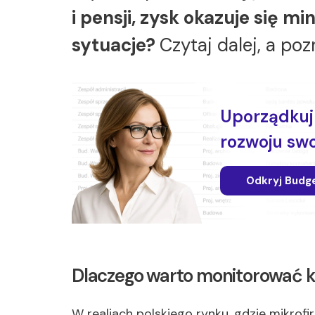
i pensji, zysk okazuje się m
sytuacje?
Czytaj dalej, a po
Uporządkuj 
rozwoju swo
Odkryj Budg
Dlaczego warto monitorować k
W realiach polskiego rynku, gdzie mikro