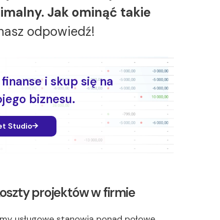
inimalny. Jak ominąć takie
znasz odpowiedź!
finanse i skup się na
jego biznesu.
et Studio
oszty projektów w firmie
firmy usługowe stanowią ponad połowę