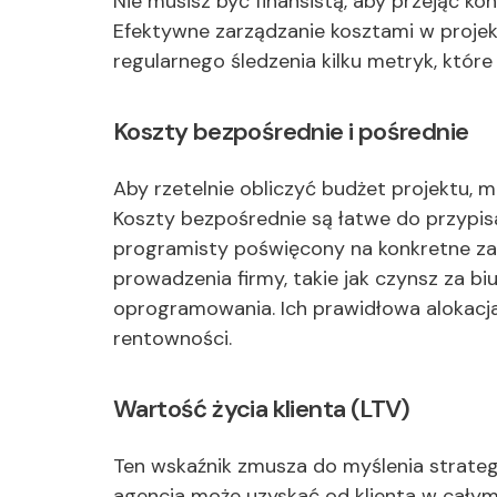
Nie musisz być finansistą, aby przejąć k
Efektywne zarządzanie kosztami w projekc
regularnego śledzenia kilku metryk, któr
Koszty bezpośrednie i pośrednie
Aby rzetelnie obliczyć budżet projektu, 
Koszty bezpośrednie są łatwe do przypisa
programisty poświęcony na konkretne zad
prowadzenia firmy, takie jak czynsz za b
oprogramowania. Ich prawidłowa alokacja
rentowności.
Wartość życia klienta (LTV)
Ten wskaźnik zmusza do myślenia strategi
agencja może uzyskać od klienta w cały