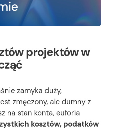
ztów projektów w
acząć
aśnie zamyka duży,
jest zmęczony, ale dumny z
z na stan konta, euforia
szystkich kosztów, podatków