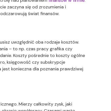
ontrolę nad planowaniem
finansów w firmie
.
ie zaczyna się od zrozumienia i
e odczarowują świat finansów.
musisz uwzględnić oba rodzaje kosztów.
nia – to np. czas pracy grafika czy
anie. Koszty pośrednie to koszty ogólne
iuro, księgowość czy subskrypcje
 jest konieczna dla poznania prawdziwej
cznego. Mierzy całkowity zysk, jaki
m okresie współpracy. Czasami warto