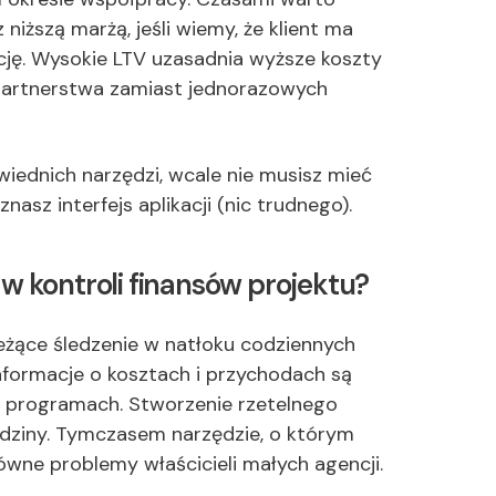
niższą marżą, jeśli wiemy, że klient ma
cję. Wysokie LTV uzasadnia wyższe koszty
 partnerstwa zamiast jednorazowych
iednich narzędzi, wcale nie musisz mieć
asz interfejs aplikacji (nic trudnego).
w kontroli finansów projektu?
ieżące śledzenie w natłoku codziennych
nformacje o kosztach i przychodach są
ch programach. Stworzenie rzetelnego
odziny. Tymczasem narzędzie, o którym
wne problemy właścicieli małych agencji.