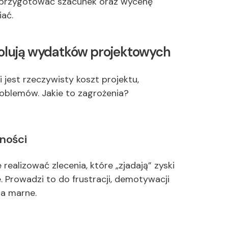
ak przygotować szacunek oraz wycenę
iać.
trolują wydatków projektowych
i jest rzeczywisty koszt projektu,
blemów. Jakie to zagrożenia?
ności
realizować zlecenia, które „zjadają” zyski
 Prowadzi to do frustracji, demotywacji
na marne.