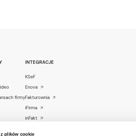
Y
INTEGRACJE
KSeF
wideo
Enova
nansach firmy
Fakturownia
iFirma
inFakt
Optima
 z plików cookie