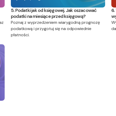
5. Podatki jak od księgowej. Jak oszacować
6.
podatki na miesiące przed księgową?
wy
az
Poznaj z wyprzedzeniem wiarygodną prognozę
Wy
podatkową i przygotuj się na odpowiednie
da
płatności.