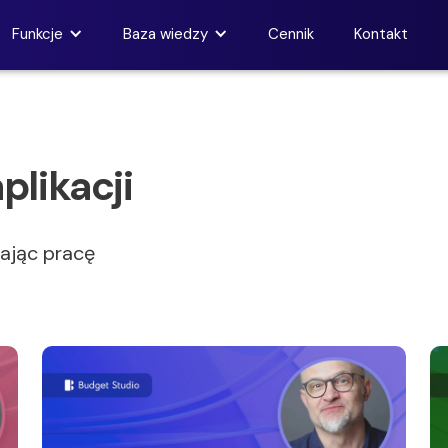
Funkcje
Baza wiedzy
Cennik
Kontakt
plikacji
nając pracę