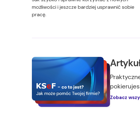
możliwości i jeszcze bardziej usprawnić sobie
pracę.
Artykuł
Praktyczne
pokierujes
Zobacz wszy