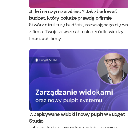
4. Ile i na czym zarabiasz? Jak zbudować
budżet, który pokaże prawdę o firmie
Stwórz strukturę budżetu, rozwijającego się wr
z firmą. Twoje zawsze aktualne źródło wiedzy o
finansach firmy.
7. Zapisywane widoki i nowy pulpit w Budget
Studio
Jak szybko i sprawnie korzystać z nowych