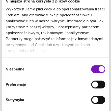
Niniejsza strona korzysta z plików cookie
Wykorzystujemy pliki cookie do spersonalizowania treści
Autor:
Grzegorz Mogilewski
i reklam, aby oferować funkcje społecznościowe i
Ceniony przedsiębiorca, strateg i designer. Zdobywca
analizować ruch w naszej witrynie. Informacje o tym, jak
dziesiątek prestiżowych nagród branżowych.
korzystasz z naszej witryny, udostępniamy partnerom
społecznościowym, reklamowym i analitycznym.
Partnerzy mogą połączyć te informacje z innymi danymi
Następny webinar
otrzymanymi od Ciebie lub uzyskanymi podczas
korzystania z ich usług.
Wybór
Niezbędne
zgody
Preferencje
Statystyka