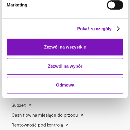
7. Zapisywane widoki i nowy pulpit w Budget
Marketing
Studio
Jak szybko i sprawnie korzystać z nowych
możliwości i jeszcze bardziej usprawnić sobie
Pokaż szczegóły
pracę.
Zezwól na wszystkie
Zezwól na wybór
Odmowa
FUNKCJE
Budżet
Cash flow na miesiące do przodu
Rentowność pod kontrolą