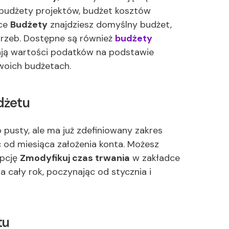
 budżety projektów, budżet kosztów
dce
Budżety
znajdziesz domyślny budżet,
rzeb. Dostępne są również
budżety
zają wartości podatków na podstawie
woich budżetach.
dżetu
pusty, ale ma już zdefiniowany zakres
c od miesiąca założenia konta. Możesz
opcję
Zmodyfikuj czas trwania
w zakładce
 cały rok, poczynając od stycznia i
tu