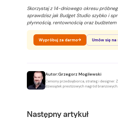
Skorzystaj z 14-dniowego okresu próbne
sprawdzisz jak Budget Studio szybko i s
płynnością, rentownością oraz budżetem T
Wypróbuj za darmo
Umów się na 
Autor:
Grzegorz Mogilewski
Ceniony przedsiębiorca, strateg i designer.
dziesiątek prestiżowych nagród branżowych
Następny artykuł