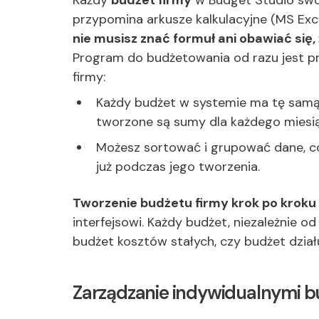
Każdy
budżet firmy
w Budget Studio swo
przypomina arkusze kalkulacyjne (MS Exc
nie musisz znać formuł ani obawiać się,
Program do budżetowania od razu jest p
firmy:
Każdy budżet w systemie ma tę samą 
tworzone są sumy dla każdego miesią
Możesz sortować i grupować dane, co
już podczas jego tworzenia.
Tworzenie budżetu firmy krok po kroku
interfejsowi. Każdy budżet, niezależnie od
budżet kosztów stałych, czy budżet dzia
Zarządzanie indywidualnymi b