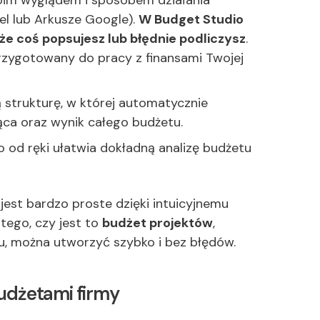
im wyglądem i sposobem działania
el lub Arkusze Google).
W Budget Studio
 że coś popsujesz lub błędnie podliczysz
.
rzygotowany do pracy z finansami Twojej
strukturę, w której automatycznie
ca oraz wynik całego budżetu.
 od ręki ułatwia dokładną analizę budżetu
jest bardzo proste dzięki intuicyjnemu
 tego, czy jest to
budżet projektów
,
łu, można utworzyć szybko i bez błędów.
udżetami firmy