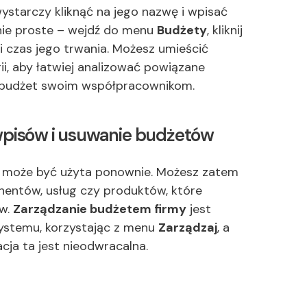
ystarczy kliknąć na jego nazwę i wpisać
nie proste – wejdź do menu
Budżety
, kliknij
 i czas jego trwania. Możesz umieścić
i, aby łatwiej analizować powiązane
n budżet swoim współpracownikom.
 wpisów i usuwanie budżetów
 może być użyta ponownie. Możesz zatem
hentów, usług czy produktów, które
ów.
Zarządzanie budżetem firmy
jest
systemu, korzystając z menu
Zarządzaj
, a
acja ta jest nieodwracalna.